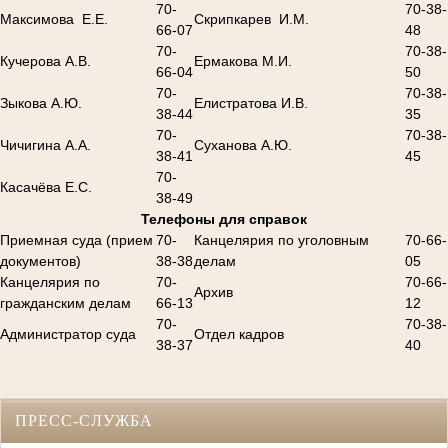
70-
70-38-
Максимова Е.Е.
Скрипкарев И.М.
66-07
48
70-
70-38-
Кучерова А.В.
Ермакова М.И.
66-04
50
70-
70-38-
Зыкова А.Ю.
Елистратова И.В.
38-44
35
70-
70-38-
Чичигина А.А.
Суханова А.Ю.
38-41
45
70-
Касачёва Е.С.
38-49
Телефоны для справок
Приемная суда (прием
70-
Канцелярия по уголовным
70-66-
документов)
38-38
делам
05
Канцелярия по
70-
70-66-
Архив
гражданским делам
66-13
12
70-
70-38-
Администратор суда
Отдел кадров
38-37
40
ПРЕСС-СЛУЖБА