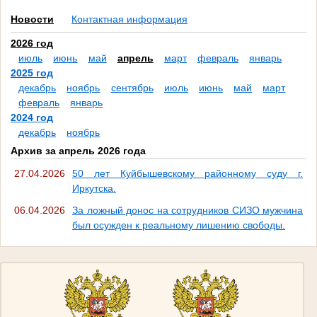
Новости
Контактная информация
2026 год
июль
июнь
май
апрель
март
февраль
январь
2025 год
декабрь
ноябрь
сентябрь
июль
июнь
май
март
февраль
январь
2024 год
декабрь
ноябрь
Архив за апрель 2026 года
27.04.2026
50 лет Куйбышевскому районному суду г.
Иркутска.
06.04.2026
За ложный донос на сотрудников СИЗО мужчина
был осужден к реальному лишению свободы.