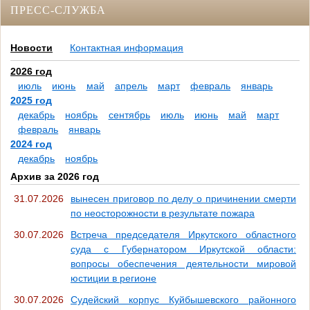
ПРЕСС-СЛУЖБА
Новости
Контактная информация
2026 год
июль
июнь
май
апрель
март
февраль
январь
2025 год
декабрь
ноябрь
сентябрь
июль
июнь
май
март
февраль
январь
2024 год
декабрь
ноябрь
Архив за 2026 год
31.07.2026
вынесен приговор по делу о причинении смерти
по неосторожности в результате пожара
30.07.2026
Встреча председателя Иркутского областного
суда с Губернатором Иркутской области:
вопросы обеспечения деятельности мировой
юстиции в регионе
30.07.2026
Судейский корпус Куйбышевского районного