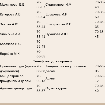
70-
70-38-
Максимова Е.Е.
Скрипкарев И.М.
66-07
48
70-
70-38-
Кучерова А.В.
Ермакова М.И.
66-04
50
70-
70-38-
Зыкова А.Ю.
Елистратова И.В.
38-44
35
70-
70-38-
Чичигина А.А.
Суханова А.Ю.
38-41
45
70-
Касачёва Е.С.
38-49
70-
Борейко М.К.
66-85
Телефоны для справок
Приемная суда (прием
70-
Канцелярия по уголовным
70-66-
документов)
38-38
делам
05
Канцелярия по
70-
70-66-
Архив
гражданским делам
66-13
12
70-
70-38-
Администратор суда
Отдел кадров
38-37
40