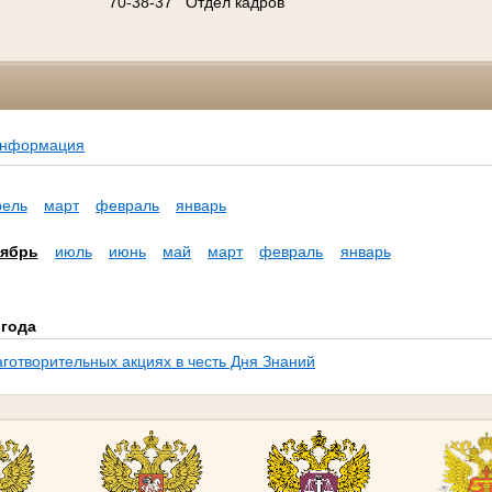
70-38-37
Отдел кадров
информация
рель
март
февраль
январь
тябрь
июль
июнь
май
март
февраль
январь
 года
аготворительных акциях в честь Дня Знаний