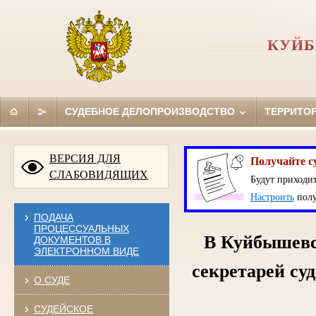
КУЙБ
СУДЕБНОЕ ДЕЛОПРОИЗВОДСТВО
ТЕРРИТО
ВЕРСИЯ ДЛЯ
Получайте с
СЛАБОВИДЯЩИХ
Будут приходит
Настроить
полу
ПОДАЧА
ПРОЦЕССУАЛЬНЫХ
В Куйбышевс
ДОКУМЕНТОВ В
ЭЛЕКТРОННОМ ВИДЕ
секретарей су
О СУДЕ
СУДЕЙСКОЕ