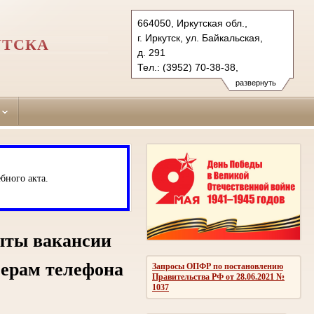
664050, Иркутская обл.,
г. Иркутск, ул. Байкальская,
УТСКА
д. 291
Тел.: (3952) 70-38-38,
(3952) 70-38-42 (ф)
развернуть
kuibyshevsky.irk@sudrf.ru
бного акта.
ыты вакансии
мерам телефона
Запросы ОПФР по постановлению
Правительства РФ от 28.06.2021 №
1037