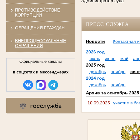
Администратор суда
ПРОТИВОДЕЙСТВИЕ
КОРРУПЦИИ
ПРЕСС-СЛУЖБА
ОБРАЩЕНИЯ ГРАЖДАН
ВНЕПРОЦЕССУАЛЬНЫЕ
Новости
Контактная 
ОБРАЩЕНИЯ
2026 год
июль
июнь
май
ап
Официальные каналы
2025 год
декабрь
ноябрь
сен
в соцсетях и мессенджерах
2024 год
декабрь
ноябрь
Архив за сентябрь 2025
10.09.2025
участие в бл