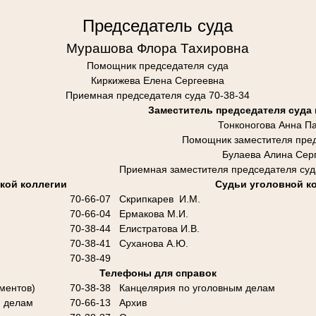
Председатель суда
Мурашова Флора Тахировна
Помощник председателя суда
Киркижева Елена Сергеевна
Приемная председателя суда 70-38-34
Заместитель председателя суда
Тонконогова Анна П
Помощник заместителя пред
Булаева Алина Сер
Приемная заместителя председателя суд
кой коллегии
Судьи уголовной к
70-66-07
Скрипкарев И.М.
70-66-04
Ермакова М.И.
70-38-44
Елистратова И.В.
70-38-41
Суханова А.Ю.
70-38-49
Телефоны для справок
ментов)
70-38-38
Канцелярия по уголовным делам
м делам
70-66-13
Архив