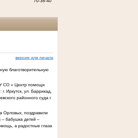
70-38-40
версия для печати
дную благотворительную
КУ СО « Центр помощи
г. Иркутск, ул. Баррикад,
вского районного суда г.
да Орловых, поздравили
 – бабушка детей –
омощь, а радостные глаза