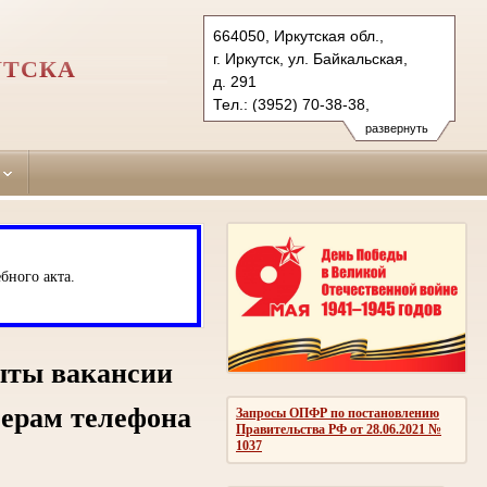
664050, Иркутская обл.,
г. Иркутск, ул. Байкальская,
УТСКА
д. 291
Тел.: (3952) 70-38-38,
(3952) 70-38-42 (ф)
развернуть
kuibyshevsky.irk@sudrf.ru
бного акта.
ыты вакансии
мерам телефона
Запросы ОПФР по постановлению
Правительства РФ от 28.06.2021 №
1037