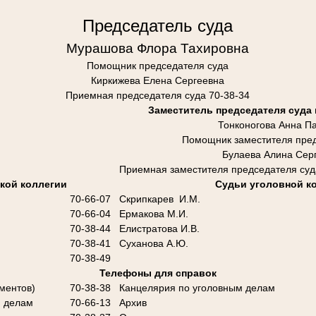
Председатель суда
Мурашова Флора Тахировна
Помощник председателя суда
Киркижева Елена Сергеевна
Приемная председателя суда 70-38-34
Заместитель председателя суда
Тонконогова Анна П
Помощник заместителя пред
Булаева Алина Сер
Приемная заместителя председателя суд
кой коллегии
Судьи уголовной к
70-66-07
Скрипкарев И.М.
70-66-04
Ермакова М.И.
70-38-44
Елистратова И.В.
70-38-41
Суханова А.Ю.
70-38-49
Телефоны для справок
ментов)
70-38-38
Канцелярия по уголовным делам
м делам
70-66-13
Архив