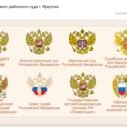
ого районного суда г. Иркутска
опубли
.
.
.
.
.
.