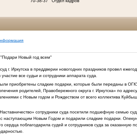
70-38-37
Отдел кадров
информация
 "Подари Новый год всем"
уд г. Иркутска в преддверии новогодних праздников провел ежего
 участие все судьи и сотрудники аппарата суда.
были приобретены сладкие подарки, которые были переданы в ОГ
печения родителей, Правобережного округа г. Иркутска» по адресу: 
влениями с Новым годом и Рождеством от всего коллектива Куйбыше
«Наставничество» сотрудники суда посетили подшефную семью су
 с наступающим Новым Годом и подарили сладкие подарки. Опекун
го сердца поблагодарила судей и сотрудников суда за оказанную п
одарностью.