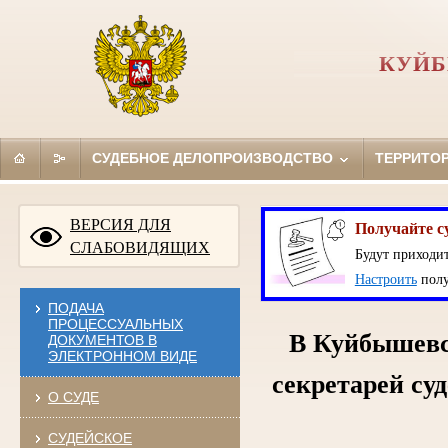
КУЙБ
СУДЕБНОЕ ДЕЛОПРОИЗВОДСТВО
ТЕРРИТО
ВЕРСИЯ ДЛЯ
Получайте с
СЛАБОВИДЯЩИХ
Будут приходит
Настроить
полу
ПОДАЧА
ПРОЦЕССУАЛЬНЫХ
В Куйбышевс
ДОКУМЕНТОВ В
ЭЛЕКТРОННОМ ВИДЕ
секретарей су
О СУДЕ
СУДЕЙСКОЕ