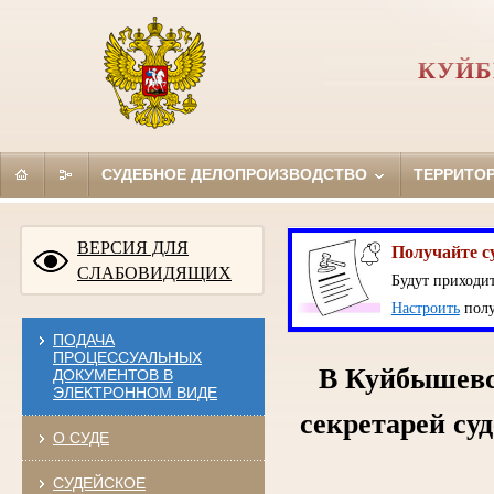
КУЙБ
СУДЕБНОЕ ДЕЛОПРОИЗВОДСТВО
ТЕРРИТО
ВЕРСИЯ ДЛЯ
Получайте с
СЛАБОВИДЯЩИХ
Будут приходит
Настроить
полу
ПОДАЧА
ПРОЦЕССУАЛЬНЫХ
В Куйбышевс
ДОКУМЕНТОВ В
ЭЛЕКТРОННОМ ВИДЕ
секретарей су
О СУДЕ
СУДЕЙСКОЕ