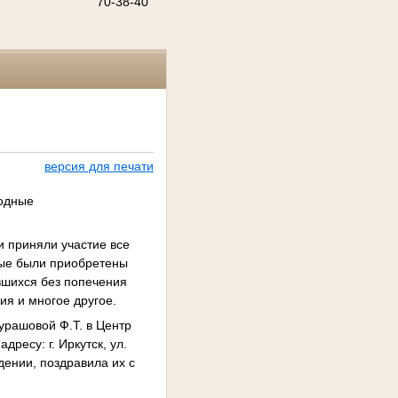
70-38-40
версия для печати
годные
 приняли участие все
орые были приобретены
вшихся без попечения
ия и многое другое.
рашовой Ф.Т. в Центр
ресу: г. Иркутск, ул.
ении, поздравила их с