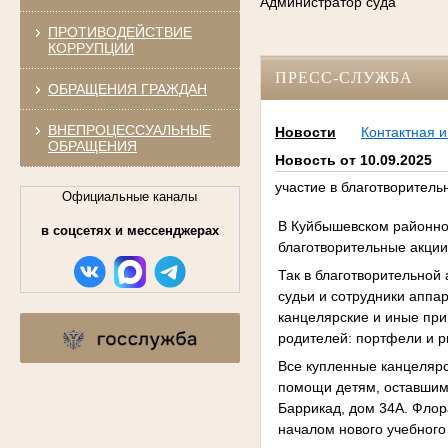
Администратор суда
ПРОТИВОДЕЙСТВИЕ
КОРРУПЦИИ
ПРЕСС-СЛУЖБА
ОБРАЩЕНИЯ ГРАЖДАН
ВНЕПРОЦЕССУАЛЬНЫЕ
Новости
Контактная 
ОБРАЩЕНИЯ
Новость от 10.09.2025
участие в благотворитель
Официальные каналы
В Куйбышевском районном
в соцсетях и мессенджерах
благотворительные акции
Так в благотворительной
судьи и сотрудники аппа
канцелярские и иные при
родителей: портфели и р
Все купленные канцеляр
помощи детям, оставшимся
Баррикад, дом 34А. Флор
началом нового учебного 