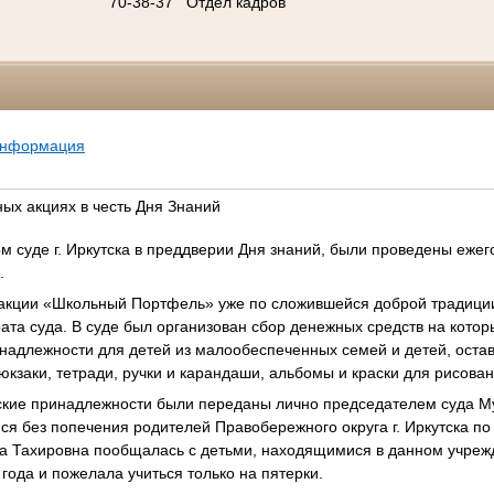
70-38-37
Отдел кадров
информация
ных акциях в честь Дня Знаний
 суде г. Иркутска в преддверии Дня знаний, были проведены еже
.
 акции «Школьный Портфель» уже по сложившейся доброй традиции
рата суда. В суде был организован сбор денежных средств на кот
надлежности для детей из малообеспеченных семей и детей, оста
юкзаки, тетради, ручки и карандаши, альбомы и краски для рисован
ские принадлежности были переданы лично председателем суда Му
 без попечения родителей Правобережного округа г. Иркутска по ад
а Тахировна пообщалась с детьми, находящимися в данном учрежд
года и пожелала учиться только на пятерки.