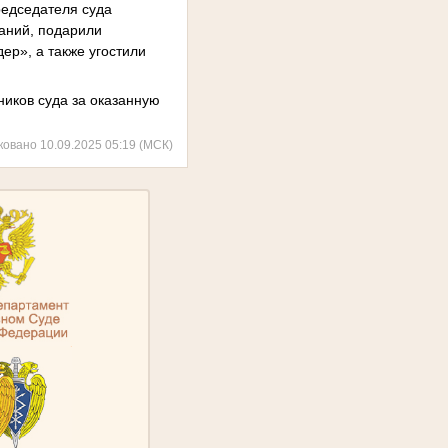
редседателя суда
аний, подарили
р», а также угостили
ников суда за оказанную
ковано 10.09.2025 05:19 (МСК)
.