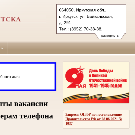
664050, Иркутская обл.,
г. Иркутск, ул. Байкальская,
УТСКА
д. 291
Тел.: (3952) 70-38-38,
(3952) 70-38-42 (ф)
развернуть
kuibyshevsky.irk@sudrf.ru
бного акта.
ыты вакансии
мерам телефона
Запросы ОПФР по постановлению
Правительства РФ от 28.06.2021 №
1037