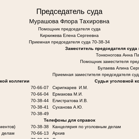
Председатель суда
Мурашова Флора Тахировна
Помощник председателя суда
Киркижева Елена Сергеевна
Приемная председателя суда 70-38-34
Заместитель председателя суда
Тонконогова Анна П
Помощник заместителя пред
Булаева Алина Сер
Приемная заместителя председателя суд
кой коллегии
Судьи уголовной к
70-66-07
Скрипкарев И.М.
70-66-04
Ермакова М.И.
70-38-44
Елистратова И.В.
70-38-41
Суханова А.Ю.
70-38-49
Телефоны для справок
ментов)
70-38-38
Канцелярия по уголовным делам
м делам
70-66-13
Архив